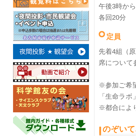
午後3時か
各回20分
定員
先着4組（原
席について
※参加ご希
「生命ラボ
※都合によ
のぞいて