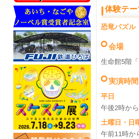
体験テー
恐竜パズル
会場
生命館5階
実演時間
平日
午後2時か
土曜日・日
午前11時か