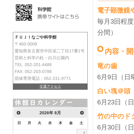
電子顕微鏡
毎月3回程度
分間）
ＦＵＪＩなごや科学館
〒460-0008
内容・開
愛知県名古屋市中区栄二丁目17番1号
芸術と科学の杜・白川公園内
竜の歯
TEL: 052-201-4486
FAX: 052-203-0788
6月9
団体専用電話：052-231-9771
交通アクセス
白い塊＠頭
6月23日（
2026
年
8月
竹の中のド
日
月
火
水
木
金
土
6月30日（
1