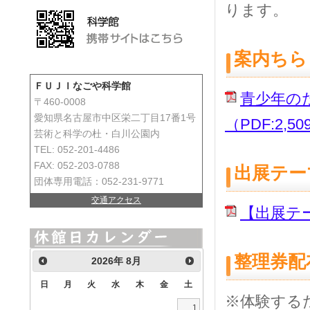
ります。
案内ちら
ＦＵＪＩなごや科学館
青少年の
〒460-0008
愛知県名古屋市中区栄二丁目17番1号
（PDF:2,5
芸術と科学の杜・白川公園内
TEL: 052-201-4486
FAX: 052-203-0788
出展テー
団体専用電話：052-231-9771
交通アクセス
【出展テー
整理券配
2026
年
8月
日
月
火
水
木
金
土
※体験する
1