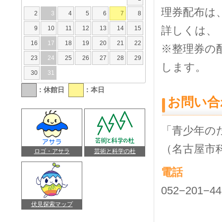
理券配布は
2
3
4
5
6
7
8
詳しくは、
9
10
11
12
13
14
15
16
17
18
19
20
21
22
※整理券の
23
24
25
26
27
28
29
します。
30
31
：休館日
：本日
お問い合
「青少年の
（名古屋市
ロゴ・アサラ
芸術と科学の杜
電話
052−201−44
伏見探索マップ