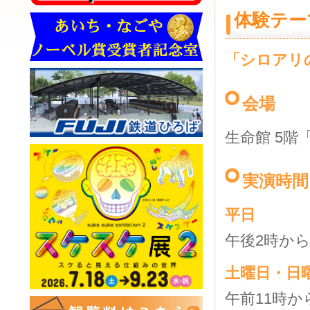
体験テー
「シロアリ
会場
生命館 5階
実演時間
平日
午後2時か
土曜日・日
午前11時か