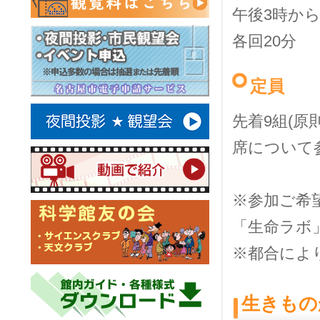
午後3時か
各回20分
定員
先着9組(原
席について
※参加ご希
「生命ラボ
※都合によ
生きもの