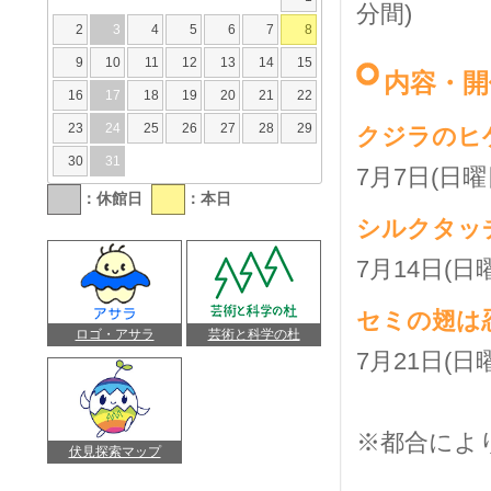
分間)
2
3
4
5
6
7
8
9
10
11
12
13
14
15
内容・開
16
17
18
19
20
21
22
23
24
25
26
27
28
29
クジラのヒ
30
31
7月7日(日曜
：休館日
：本日
シルクタッ
7月14日(日
セミの翅は
ロゴ・アサラ
芸術と科学の杜
7月21日(日
※都合によ
伏見探索マップ