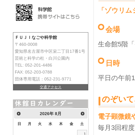
「ゾウリム
会場
ＦＵＪＩなごや科学館
生命館5階
〒460-0008
愛知県名古屋市中区栄二丁目17番1号
芸術と科学の杜・白川公園内
日時
TEL: 052-201-4486
FAX: 052-203-0788
平日の午前1
団体専用電話：052-231-9771
交通アクセス
のぞいて
2026
年
8月
電子顕微鏡
日
月
火
水
木
金
土
毎月3回程度
1