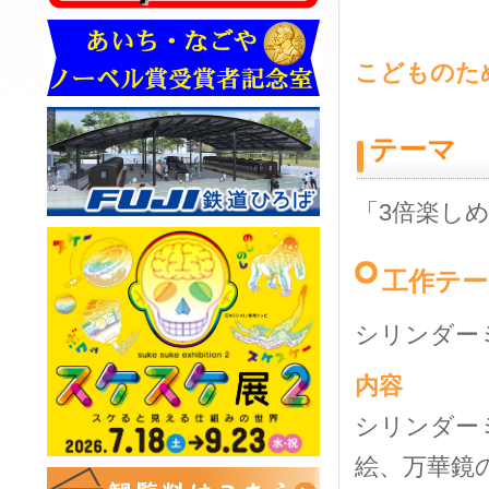
こどものた
テーマ
「3倍楽し
工作テー
シリンダー
内容
シリンダー
絵、万華鏡