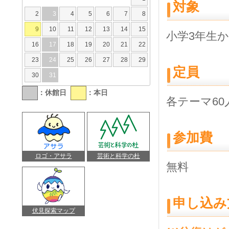
対象
2
3
4
5
6
7
8
9
10
11
12
13
14
15
小学3年生
16
17
18
19
20
21
22
23
24
25
26
27
28
29
定員
30
31
：休館日
：本日
各テーマ60
参加費
ロゴ・アサラ
芸術と科学の杜
無料
申し込み
伏見探索マップ