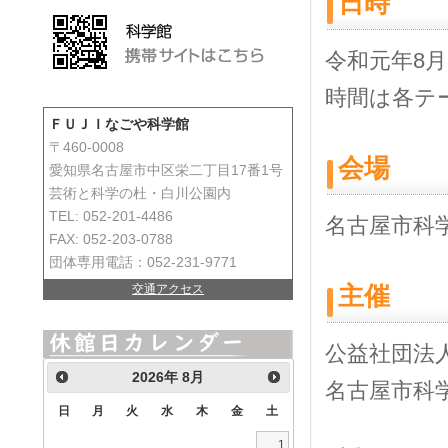
日時
令和元年8月
時間は各テ
ＦＵＪＩなごや科学館
〒460-0008
会場
愛知県名古屋市中区栄二丁目17番1号
芸術と科学の杜・白川公園内
TEL: 052-201-4486
名古屋市科
FAX: 052-203-0788
団体専用電話：052-231-9771
主催
交通アクセス
公益社団法
2026
年
8月
名古屋市科
日
月
火
水
木
金
土
1