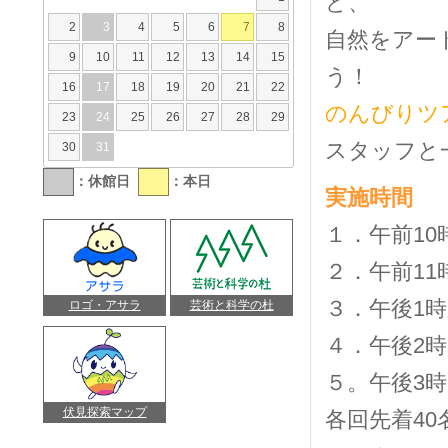
ど、
2
3
4
5
6
7
8
自然をアー
9
10
11
12
13
14
15
う！
16
17
18
19
20
21
22
のんびりツ
23
24
25
26
27
28
29
スタッフと
30
31
：休館日
：本日
実施時間
１．午前10
２．午前11
３．午後1時
ロゴ・アサラ
芸術と科学の杜
４．午後2時
５。午後3時
伏見探索マップ
各回先着40