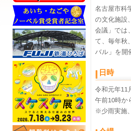
名古屋市科
の文化施設
会議」では
て、毎年秋
バル」を開
日時
令和元年11
午前10時
※少雨実施