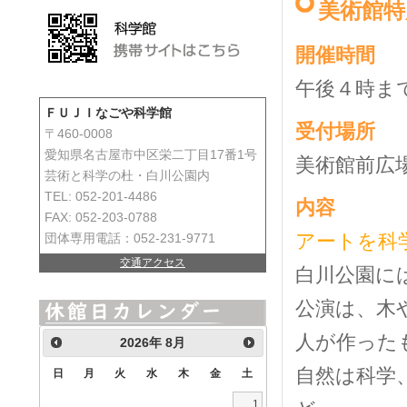
美術館特
開催時間
午後４時まで
ＦＵＪＩなごや科学館
受付場所
〒460-0008
愛知県名古屋市中区栄二丁目17番1号
美術館前広
芸術と科学の杜・白川公園内
TEL: 052-201-4486
内容
FAX: 052-203-0788
アートを科
団体専用電話：052-231-9771
交通アクセス
白川公園に
公演は、木
人が作った
2026
年
8月
自然は科学
日
月
火
水
木
金
土
1