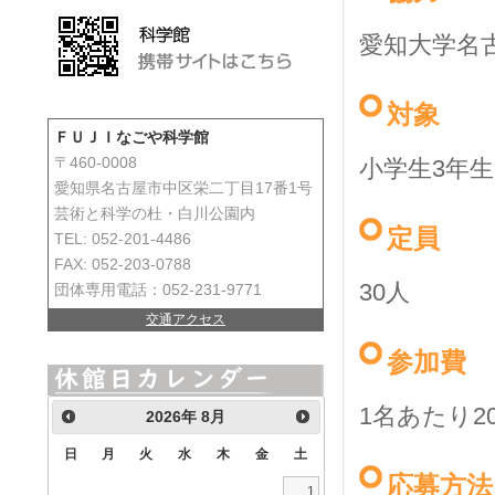
愛知大学名
対象
ＦＵＪＩなごや科学館
小学生3年生
〒460-0008
愛知県名古屋市中区栄二丁目17番1号
芸術と科学の杜・白川公園内
定員
TEL: 052-201-4486
FAX: 052-203-0788
30人
団体専用電話：052-231-9771
交通アクセス
参加費
1名あたり20
2026
年
8月
日
月
火
水
木
金
土
応募方法
1