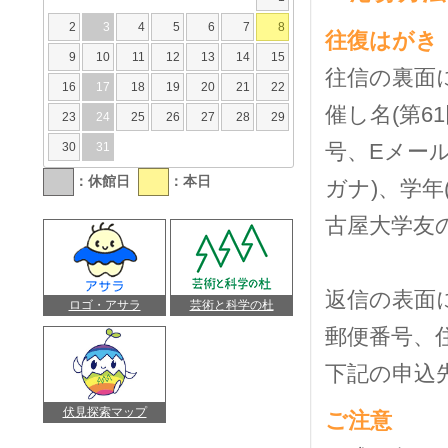
2
3
4
5
6
7
8
往復はがき
9
10
11
12
13
14
15
往信の裏面
16
17
18
19
20
21
22
催し名(第6
23
24
25
26
27
28
29
号、Eメー
30
31
：休館日
：本日
ガナ)、学
古屋大学友
返信の表面
ロゴ・アサラ
芸術と科学の杜
郵便番号、
下記の申込
伏見探索マップ
ご注意