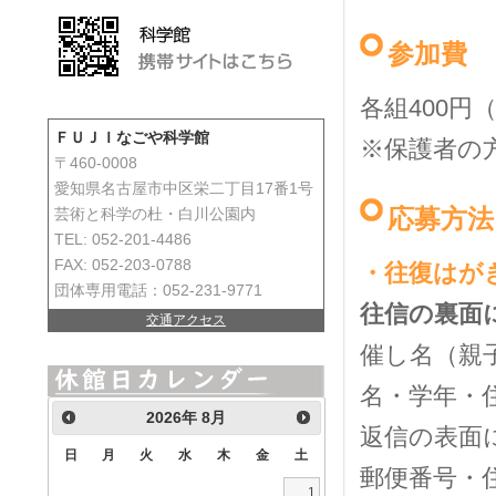
参加費
各組400
ＦＵＪＩなごや科学館
※保護者の
〒460-0008
愛知県名古屋市中区栄二丁目17番1号
応募方法
芸術と科学の杜・白川公園内
TEL: 052-201-4486
FAX: 052-203-0788
・往復はが
団体専用電話：052-231-9771
往信の裏面
交通アクセス
催し名（親
名・学年・
2026
年
8月
返信の表面
日
月
火
水
木
金
土
郵便番号・
1