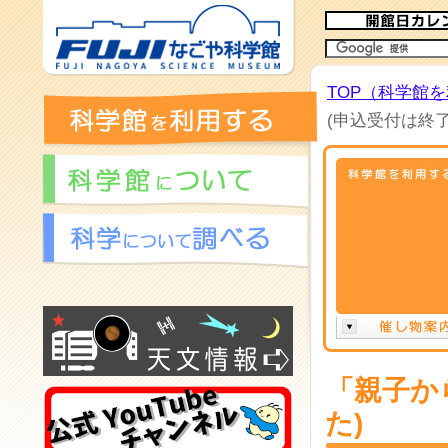
TOP（科学館
(申込受付は終
「親子か
た)