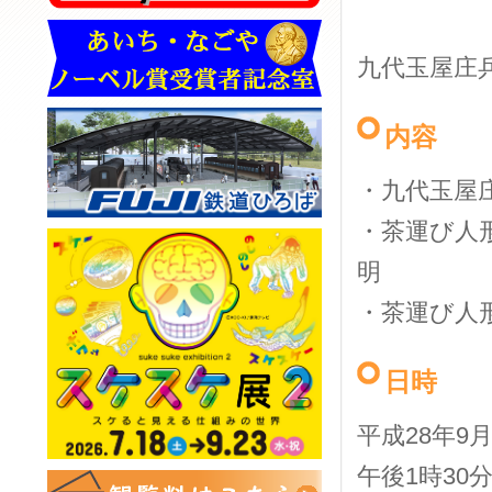
九代玉屋庄
内容
・九代玉屋
・茶運び人
明
・茶運び人
日時
平成28年9月
午後1時30