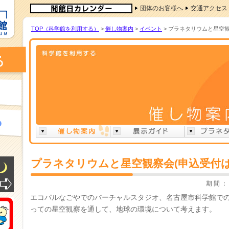
団体のお客様へ
交通アクセス
TOP（科学館を利用する）
>
催し物案内
>
イベント
> プラネタリウムと星空
プラネタリウムと星空観察会(申込受付
期 間 ： 
エコパルなごやでのバーチャルスタジオ、名古屋市科学館で
っての星空観察を通して、地球の環境について考えます。