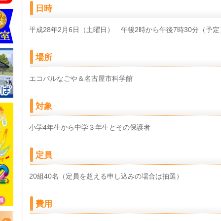
日時
平成28年2月6日（土曜日） 午後2時から午後7時30分（予定
場所
エコパルなごや＆名古屋市科学館
対象
小学4年生から中学３年生とその保護者
定員
20組40名（定員を超える申し込みの場合は抽選）
費用