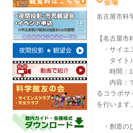
会場
名古屋市科
【名古屋市
・サイエン
タイトル
時間：13
内容：でん
るコラボサ
を行います
・創造のひ