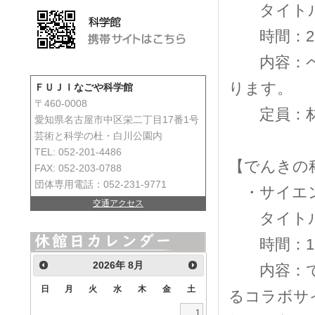
タイトル：
時間：28
内容：ペッ
ります。
ＦＵＪＩなごや科学館
〒460-0008
定員：材
愛知県名古屋市中区栄二丁目17番1号
芸術と科学の杜・白川公園内
TEL: 052-201-4486
【でんきの
FAX: 052-203-0788
団体専用電話：052-231-9771
・サイエン
交通アクセス
タイトル：
時間：11
2026
年
8月
内容：でん
日
月
火
水
木
金
土
るコラボサ
1