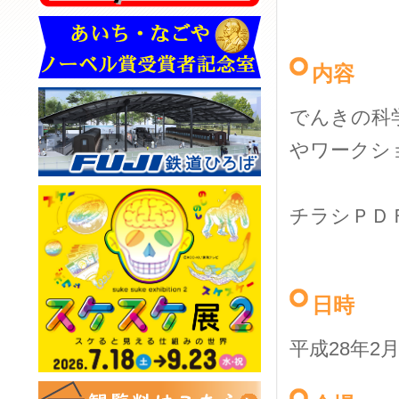
内容
でんきの科
やワークシ
チラシＰＤ
日時
平成28年2