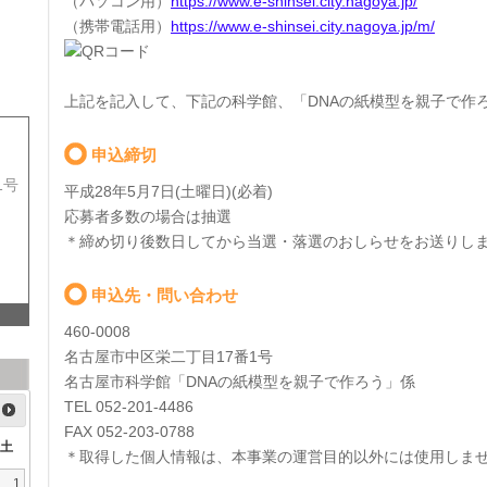
（パソコン用）
https://www.e-shinsei.city.nagoya.jp/
（携帯電話用）
https://www.e-shinsei.city.nagoya.jp/m/
上記を記入して、下記の科学館、「DNAの紙模型を親子で作
申込締切
1号
平成28年5月7日(土曜日)(必着)
応募者多数の場合は抽選
＊締め切り後数日してから当選・落選のおしらせをお送りし
申込先・問い合わせ
460-0008
名古屋市中区栄二丁目17番1号
名古屋市科学館「DNAの紙模型を親子で作ろう」係
TEL 052-201-4486
FAX 052-203-0788
土
＊取得した個人情報は、本事業の運営目的以外には使用しま
1