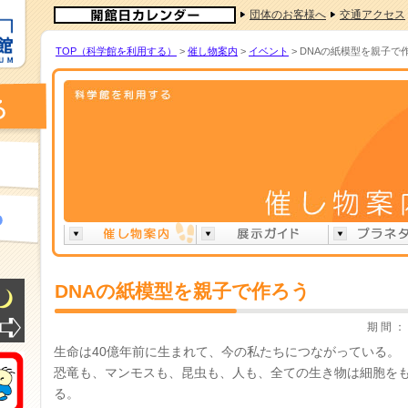
団体のお客様へ
交通アクセス
TOP（科学館を利用する）
>
催し物案内
>
イベント
> DNAの紙模型を親子で
DNAの紙模型を親子で作ろう
期 間 ： 
生命は40億年前に生まれて、今の私たちにつながっている。
恐竜も、マンモスも、昆虫も、人も、全ての生き物は細胞をも
る。