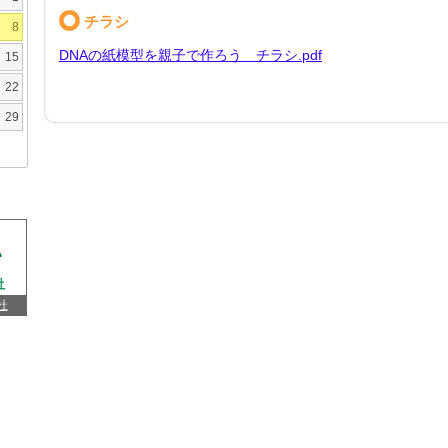
チラシ
8
DNAの紙模型を親子で作ろう チラシ.pdf
15
22
29
杜