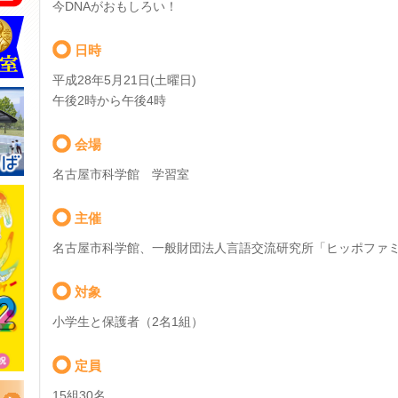
今DNAがおもしろい！
日時
平成28年5月21日(土曜日)
午後2時から午後4時
会場
名古屋市科学館 学習室
主催
名古屋市科学館、一般財団法人言語交流研究所「ヒッポファ
対象
小学生と保護者（2名1組）
定員
15組30名