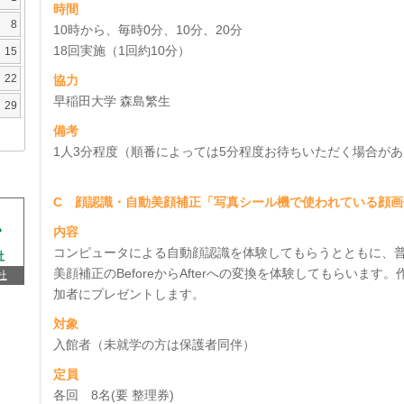
時間
8
10時から、毎時0分、10分、20分
18回実施（1回約10分）
15
22
協力
早稲田大学 森島繁生
29
備考
1人3分程度（順番によっては5分程度お待ちいただく場合が
C 顔認識・自動美顔補正「写真シール機で使われている顔
内容
コンピュータによる自動顔認識を体験してもらうとともに、
美顔補正のBeforeからAfterへの変換を体験してもらいま
杜
加者にプレゼントします。
対象
入館者（未就学の方は保護者同伴）
定員
各回 8名(要 整理券)