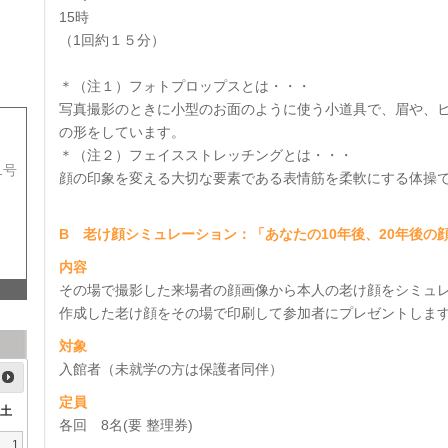
15時
（1回約１５分）
＊（注１）フォトプロップスとは・・・
写真撮影のときに小型のお面のように使う小道具で、眉や、
の形をしています。
＊（注２）フェイスストレッチングとは・・・
1号
顔の印象を変える大切な要素である表情筋を柔軟にする体操
B 老け顔シミュレーション：「あなたの10年後、20年後の
内容
その場で撮影した来場者の顔画像から本人の老け顔をシミュ
作成した老け顔をその場で印刷して参加者にプレゼントしま
対象
入館者（未就学の方は保護者同伴）
定員
土
各回 8名(要 整理券)
1