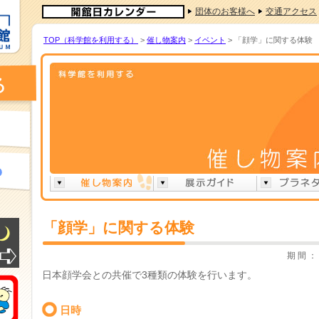
団体のお客様へ
交通アクセス
TOP（科学館を利用する）
>
催し物案内
>
イベント
> 「顔学」に関する体験
「顔学」に関する体験
期 間 ： 
日本顔学会との共催で3種類の体験を行います。
日時