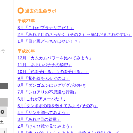
過去の生命ラボ
平成27年
3月「これがプラナリアだ！」
2月「あれ？目のさっかく（その２）～脳はだまされやすい」
1月「目と耳どっちがはやい！？」
1号
平成26年
12月「カムカムパワーを比べてみよう」
11月「あまいバナナの秘密」
10月「色を分ける。ものを分ける。」
9月「紫外線をふせぐのは」
8月「ダンゴムシはジグザグがお好き」
7月「シロアリの不思議な行動」
6月｢これがアメーバだ！｣
5月｢タンポポの種を数えてみよう(その2)」
4月「リンを調べてみよう」
3月「あれ!?目の錯覚」
土
2月「けんび鏡で見てみよう」
1