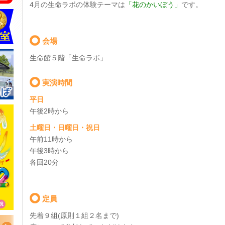
4月の生命ラボの体験テーマは
「花のかいぼう
」
です。
会場
生命館５階「生命ラボ」
実演時間
平日
午後2時から
土曜日・日曜日・祝日
午前11時から
午後3時から
各回20分
定員
先着９組(原則１組２名まで)