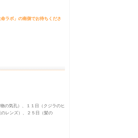
生命ラボ」の南側でお待ちくださ
植物の気孔）、１１日（クジラのヒ
眼のレンズ）、２５日（髪の