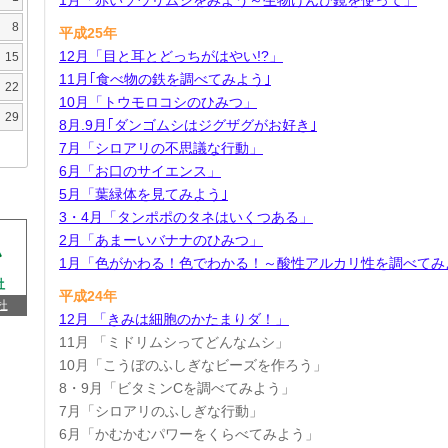
1月「赤いゾウリムシをみよう～生物けんび鏡を使って」
8
平成25年
12月「目と耳とどっちがはやい!?」
15
11月｢食べ物の鉄を調べてみよう｣
22
10月「トウモロコシのひみつ」
29
8月.9月｢ダンゴムシはジグザグがお好き｣
7月「シロアリの不思議な行動」
6月「お口のサイエンス」
5月「葉緑体を見てみよう｣
3・4月「タンポポのタネはいくつある」
2月「あまーいバナナのひみつ」
1月「色がかわる！色でわかる！～酸性アルカリ性を調べてみ
平成24年
杜
12月 「きみは細胞のかたまりダ！」
11月 「ミドリムシってどんなムシ」
10月「こうぼのふしぎなビーズを作ろう」
8・9月「ビタミンCを調べてみよう」
7月「シロアリのふしぎな行動」
6月「かむかむパワーをくらべてみよう」