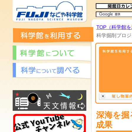
TOP（科学館
科学掘削プロジ
深海を掘
成果