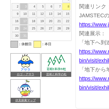
関連リンク
2
3
4
5
6
7
8
9
10
11
12
13
14
15
JAMSTE
16
17
18
19
20
21
22
https://www.
23
24
25
26
27
28
29
関連展示：
30
31
「地下へ到
：休館日
：本日
https://www.
bin/visit/exh
「地下から
ロゴ・アサラ
芸術と科学の杜
https://www.
bin/visit/exh
伏見探索マップ