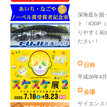
深海底を掘
ト「IODP
りやすく紹
ださい！
日時
平成26年4
会場
サイエンス