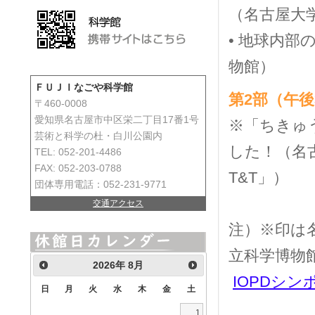
（名古屋大
• 地球内
物館）
ＦＵＪＩなごや科学館
第2部（午後
〒460-0008
愛知県名古屋市中区栄二丁目17番1号
※「ちきゅ
芸術と科学の杜・白川公園内
した！（名
TEL: 052-201-4486
FAX: 052-203-0788
T&T」）
団体専用電話：052-231-9771
交通アクセス
注）※印は
立科学博物
2026
年
8月
IOPDシン
日
月
火
水
木
金
土
1