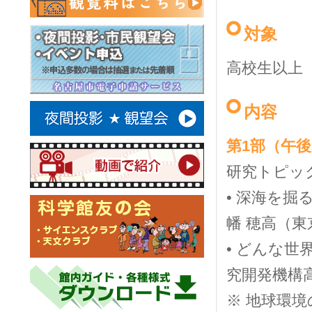
対象
高校生以上（
内容
第1部（午後
研究トピッ
• 深海を掘
幡 穂高（
• どんな
究開発機構
※ 地球環