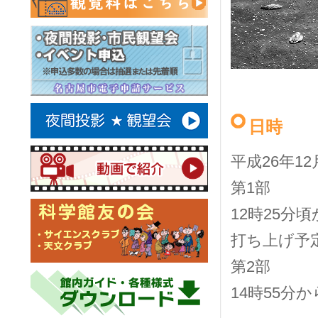
日時
平成26年1
第1部
12時25分頃
打ち上げ予定
第2部
14時55分