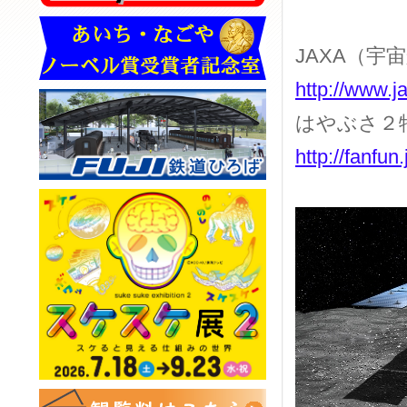
JAXA（宇
http://www.ja
はやぶさ２
http://fanfu