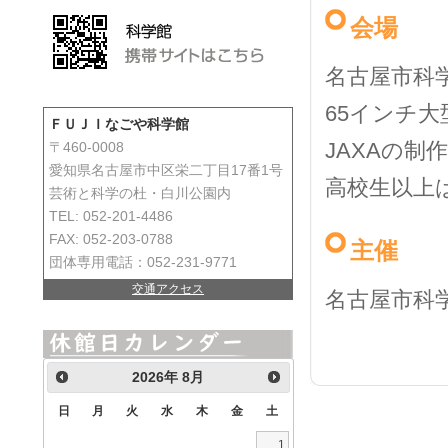
会場
名古屋市科
65インチ
ＦＵＪＩなごや科学館
JAXAの制
〒460-0008
愛知県名古屋市中区栄二丁目17番1号
高校生以上
芸術と科学の杜・白川公園内
TEL: 052-201-4486
FAX: 052-203-0788
主催
団体専用電話：052-231-9771
交通アクセス
名古屋市科
2026
年
8月
日
月
火
水
木
金
土
1