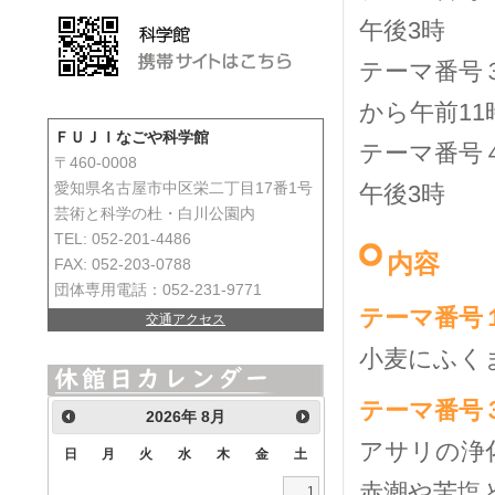
午後
テーマ番号３
から午前11
ＦＵＪＩなごや科学館
テーマ番号
〒460-0008
午後3時
愛知県名古屋市中区栄二丁目17番1号
芸術と科学の杜・白川公園内
TEL: 052-201-4486
内容
FAX: 052-203-0788
団体専用電話：052-231-9771
テーマ番号
交通アクセス
小麦にふく
テーマ番号
2026
年
8月
アサリの浄
日
月
火
水
木
金
土
赤潮や苦塩
1