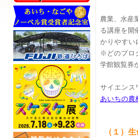
農業、水産
る講座を開
かりやすい
※どのプロ
学館観覧券
サイエンス
あいちの農林
（１）生