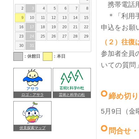
携帯電
2
3
4
5
6
7
8
＊「利用手
9
10
11
12
13
14
15
申込をお
16
17
18
19
20
21
22
23
24
25
26
27
28
29
（２）往復
30
31
参加者全員
：休館日
：本日
いての質
を記入
締め切り
ロゴ・アサラ
芸術と科学の杜
5月9日（
伏見探索マップ
問合せ・