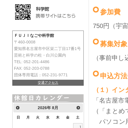
参加費
750円（
ＦＵＪＩなごや科学館
募集対象
〒460-0008
愛知県名古屋市中区栄二丁目17番1号
芸術と科学の杜・白川公園内
（事前申し
TEL: 052-201-4486
FAX: 052-203-0788
申込方法
団体専用電話：052-231-9771
交通アクセス
（１）イン
「名古屋市
2026
年
8月
（「まとめ
日
月
火
水
木
金
土
パソコ
1