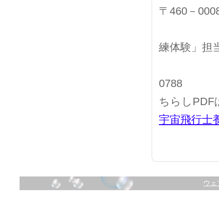
〒460－0
名古屋
練体験」担
Tel:05
0788
ちらしPDF
宇宙飛行士養
ウェ