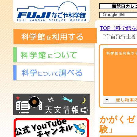
TOP（科学館
「宇宙飛行士養
かがくゼ
験」