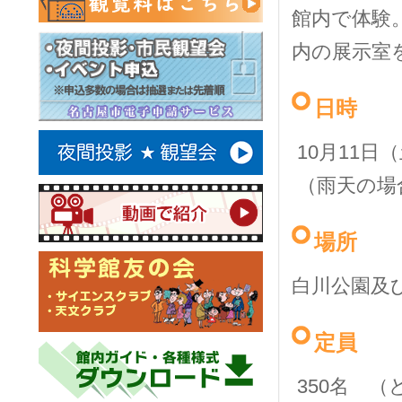
館内で体験。プ
内の展示室
日時
10月11日（
（雨天の場
場所
白川公園及
定員
350名 