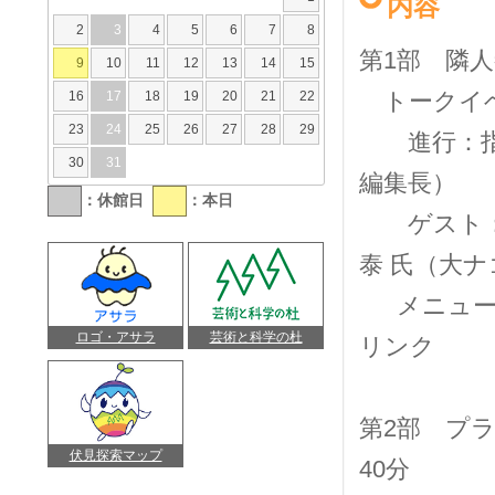
内容
2
3
4
5
6
7
8
第1部 隣人
9
10
11
12
13
14
15
トーク
16
17
18
19
20
21
22
23
24
25
26
27
28
29
進行：指出
30
31
編集長）
：休館日
：本日
ゲスト：畠
泰 氏（大ナ
メニュー 
ロゴ・アサラ
芸術と科学の杜
リンク
第2部 プラネ
伏見探索マップ
40分