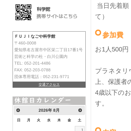
当日先着順（
て）
参加費
ＦＵＪＩなごや科学館
〒460-0008
お1人500円
愛知県名古屋市中区栄二丁目17番1号
芸術と科学の杜・白川公園内
TEL: 052-201-4486
プラネタリ
FAX: 052-203-0788
団体専用電話：052-231-9771
上、保護者
交通アクセス
4歳以下の
す。
2026
年
8月
日
月
火
水
木
金
土
1