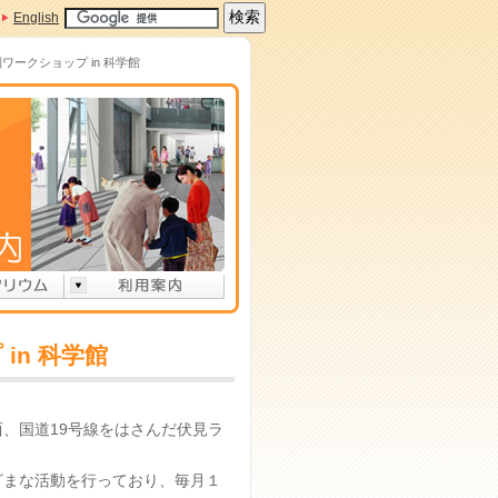
English
ワークショップ in 科学館
n 科学館
、国道19号線をはさんだ伏見ラ
ざまな活動を行っており、毎月１