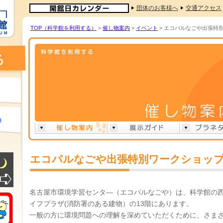
団体のお客様へ
交通アクセス
TOP（科学館を利用する）
>
催し物案内
>
イベント
> エコパルなごや出張特別
エコパルなごや出張特別ワークショップ i
名古屋市環境学習センタ―（エコパルなごや）は、科学館の西
イフプラザ(消防署のある建物）の13階にあります。
一般の方に環境問題への理解を深めていただくために、さま