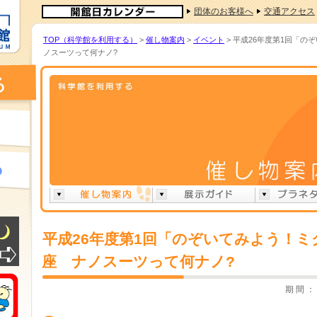
団体のお客様へ
交通アクセス
TOP（科学館を利用する）
>
催し物案内
>
イベント
> 平成26年度第1回「
ノスーツって何ナノ?
平成26年度第1回「のぞいてみよう！
座 ナノスーツって何ナノ?
期 間 ： 