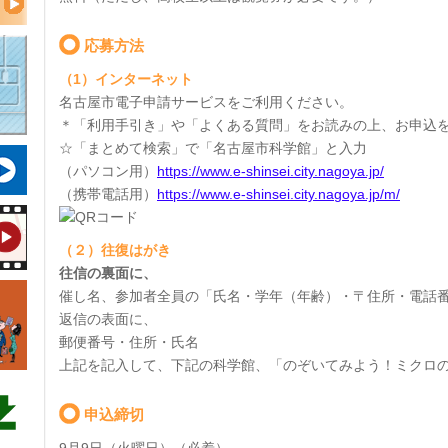
応募方法
（1）インターネット
名古屋市電子申請サービスをご利用ください。
＊「利用手引き」や「よくある質問」をお読みの上、お申込
☆「まとめて検索」で「名古屋市科学館」と入力
（パソコン用）
https://www.e-shinsei.city.nagoya.jp/
（携帯電話用）
https://www.e-shinsei.city.nagoya.jp/m/
（２）往復はがき
往信の裏面に、
催し名、参加者全員の「氏名・学年（年齢）・〒住所・電話
返信の表面に、
郵便番号・住所・氏名
上記を記入して、下記の科学館、「のぞいてみよう！ミクロ
申込締切