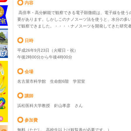
内容
高倍率・高分解能で観察できる電子顕微鏡は、電子線を使う
要があります。しかしこのナノスーツ法を使うと、水分の多
で観察できました。・・・・ナノスーツを開発してきた研究
日時
平成26年9月23日（火曜日・祝）
午後2時00分から午後4時00分
会場
名古屋市科学館 生命館6階 学習室
講師
浜松医科大学教授 針山孝彦 さん
参加費
無料（ただし、高校生以上は観覧券が必要です。）