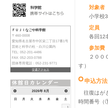
対象
小学校3年
定
ＦＵＪＩなごや科学館
各回12名
〒460-0008
愛知県名古屋市中区栄二丁目17番1号
参加
芸術と科学の杜・白川公園内
TEL: 052-201-4486
２０００円
FAX: 052-203-0788
団体専用電話：052-231-9771
す）
交通アクセス
申込方法
2026
年
8月
往復はがき
日
月
火
水
木
金
土
時間番号（
1