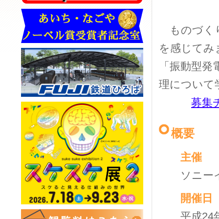
ものづくり
を感じてみ
「振動型発
理について
募集
概要
主
ソニーイ
開催
平成24年