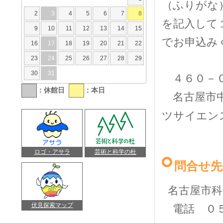
（ふりがな
2
3
4
5
6
7
8
を記入して
9
10
11
12
13
14
15
でお申込み
16
17
18
19
20
21
22
23
24
25
26
27
28
29
30
31
４６０－
：休館日
：本日
名古屋市中
ツサイエン
ロゴ・アサラ
芸術と科学の杜
問合せ先
名古屋市科
伏見探索マップ
電話 ０５