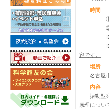
時間
① 午前
② 午後
※①・②
容です。
場
名古屋市科
内
振動型発電
原理につい