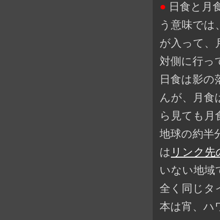
●
日食と月
う意味では
が入って、
対側に行っ
日食は影の
んが、月食
ら見ても月
地球の約半
は
リンク先
いない地域
全く同じタ
本は宵、ハ