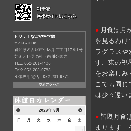
●
月食は月
ＦＵＪＩなごや科学館
を見るわけ
〒460-0008
愛知県名古屋市中区栄二丁目17番1号
ラグラスや
芸術と科学の杜・白川公園内
す。東の視
TEL: 052-201-4486
FAX: 052-203-0788
をお楽しみ
団体専用電話：052-231-9771
こでも同じ
交通アクセス
は少々違い
2026
年
8月
●
皆既月食
日
月
火
水
木
金
土
まります。
1