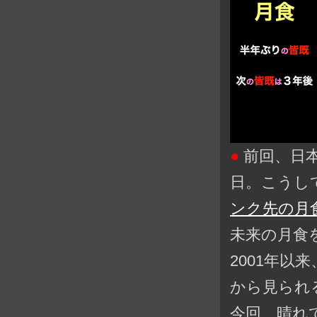
●
前回、日本
日。こうし
ンク先の月食一
未来の月食
2001年以
から見られる
今回、晴れ