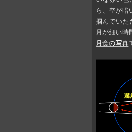
ら、空が暗
掴んでいた
月が細い時
月食の写真