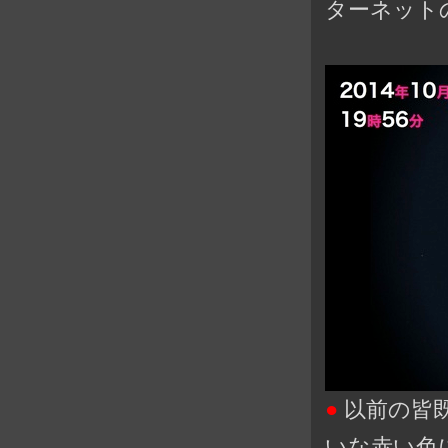
ターネット
●
以前の皆
いな赤い色