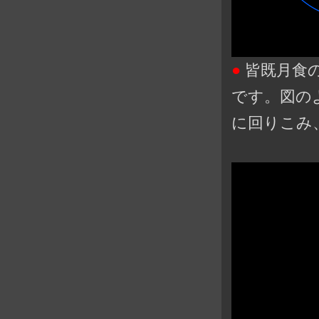
●
皆既月食
です。図の
に回りこみ