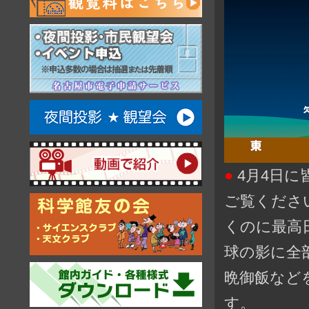
●
4月4日
ご覧くださ
くのに最高
球の影に全
晩御飯など
す。