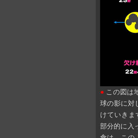
●
この図は
球の影に対
けていきま
部分的に入
食は、この