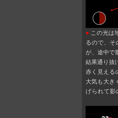
●
この光は
るので、そ
が、途中で
結果通り抜
赤く見える
大気も大き
げられて影