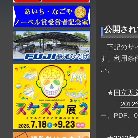
公開され
下記のサイ
す。利用条
い。
★
国立天
「
201
ー、PDF、0