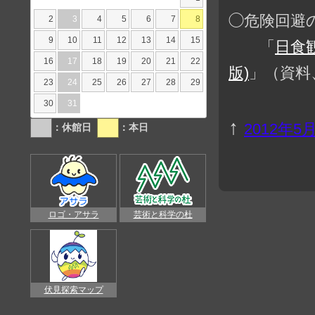
◯危険回避
2
3
4
5
6
7
8
9
10
11
12
13
14
15
「
日食
16
17
18
19
20
21
22
版)
」（資料、
23
24
25
26
27
28
29
30
31
↑
2012年
：休館日
：本日
ロゴ・アサラ
芸術と科学の杜
伏見探索マップ