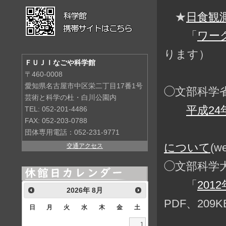
★
日食観
「
ワー
ります）
ＦＵＪＩなごや科学館
〒460-0008
愛知県名古屋市中区栄二丁目17番1号
◯文部科学
芸術と科学の杜・白川公園内
平成2
TEL: 052-201-4486
FAX: 052-203-0788
団体専用電話：052-231-9771
について
(w
交通アクセス
◯文部科学大臣
「
201
2026
年
8月
PDF、209
日
月
火
水
木
金
土
1