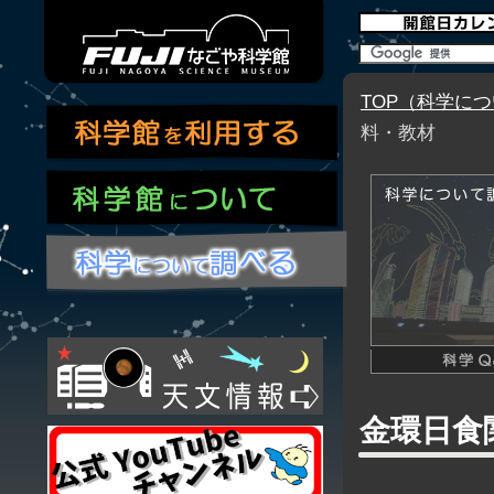
TOP（科学に
料・教材
金環日食