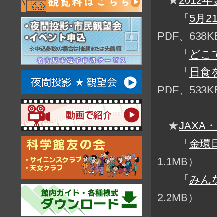
★
2012
「
5月2
PDF、638
「
どこ
「
日食
PDF、533
★
JAX
「
金環
1.1MB）
「
みん
2.2MB）