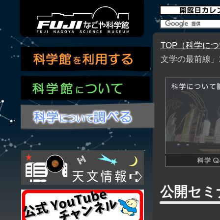
TOP（科学に
文学の最前線」2
公開セミ