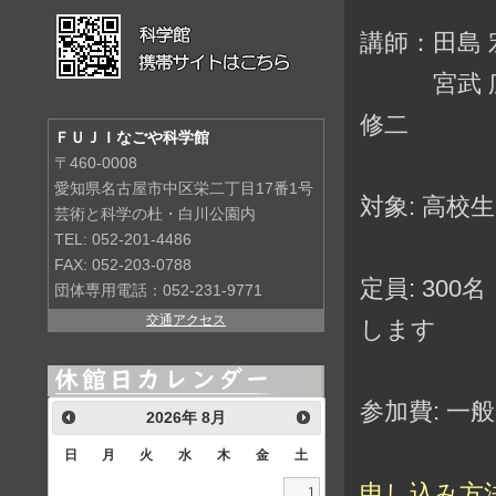
講師：田島 
宮武 広直
修二
ＦＵＪＩなごや科学館
〒460-0008
愛知県名古屋市中区栄二丁目17番1号
対象: 高校
芸術と科学の杜・白川公園内
TEL: 052-201-4486
FAX: 052-203-0788
定員: 30
団体専用電話：052-231-9771
交通アクセス
します
参加費: 一般 
2026
年
8月
日
月
火
水
木
金
土
申し込み方法
1