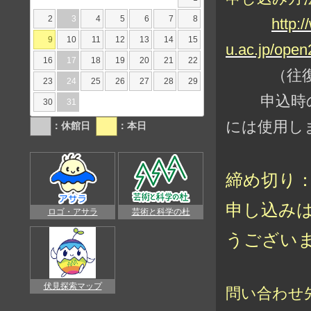
2
3
4
5
6
7
8
http:
9
10
11
12
13
14
15
u.ac.jp/open
16
17
18
19
20
21
22
（往復は
23
24
25
26
27
28
29
申込時の情
30
31
には使用し
：休館日
：本日
締め切り：
申し込み
ロゴ・アサラ
芸術と科学の杜
うござい
伏見探索マップ
問い合わせ先