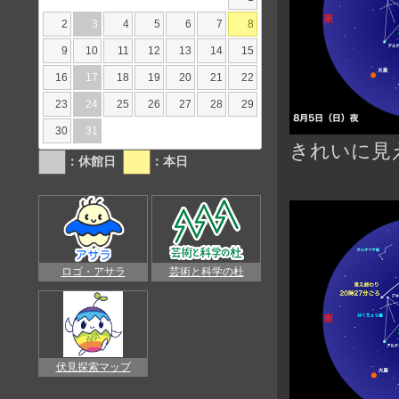
2
3
4
5
6
7
8
9
10
11
12
13
14
15
16
17
18
19
20
21
22
23
24
25
26
27
28
29
30
31
きれいに見
：休館日
：本日
ロゴ・アサラ
芸術と科学の杜
伏見探索マップ