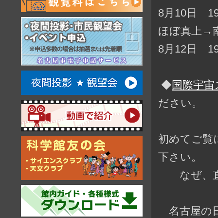
8月10日 
ほぼ真上→
8月12日 
◆
国際宇宙
ださい。
初めてご覧
下さい。
なぜ、直前
名古屋の日