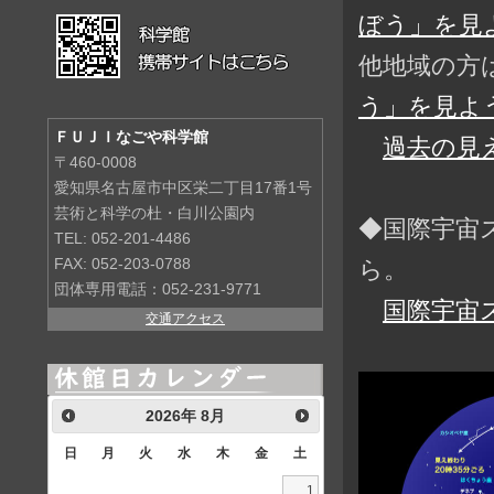
ぼう」を見よ
他地域の方
う」を見よう
ＦＵＪＩなごや科学館
過去の見
〒460-0008
愛知県名古屋市中区栄二丁目17番1号
芸術と科学の杜・白川公園内
◆国際宇宙
TEL: 052-201-4486
ら。
FAX: 052-203-0788
団体専用電話：052-231-9771
国際宇宙
交通アクセス
2026
年
8月
日
月
火
水
木
金
土
1