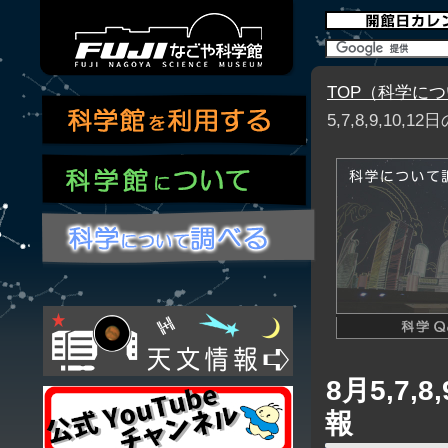
TOP（科学に
5,7,8,9,1
8月5,7
報