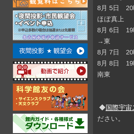
8月 5日 
ほぼ真上
8月 6日 
→東
8月 7日 
8月 8日 
南東
◆
国際宇宙
ださい。