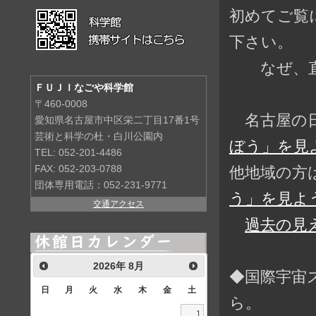
初めてご覧
下さい。
なぜ、直前
ＦＵＪＩなごや科学館
〒460-0008
名古屋の日
愛知県名古屋市中区栄二丁目17番1号
芸術と科学の杜・白川公園内
ぼう」を見よ
TEL: 052-201-4486
他地域の方
FAX: 052-203-0788
団体専用電話：052-231-9771
う」を見よう
交通アクセス
過去の見
2026
年
8月
◆国際宇宙
日
月
火
水
木
金
土
ら。
1