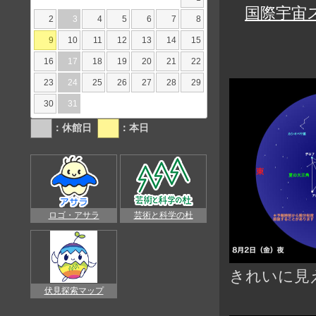
国際宇宙
2
3
4
5
6
7
8
9
10
11
12
13
14
15
16
17
18
19
20
21
22
23
24
25
26
27
28
29
30
31
：休館日
：本日
ロゴ・アサラ
芸術と科学の杜
きれいに見
伏見探索マップ