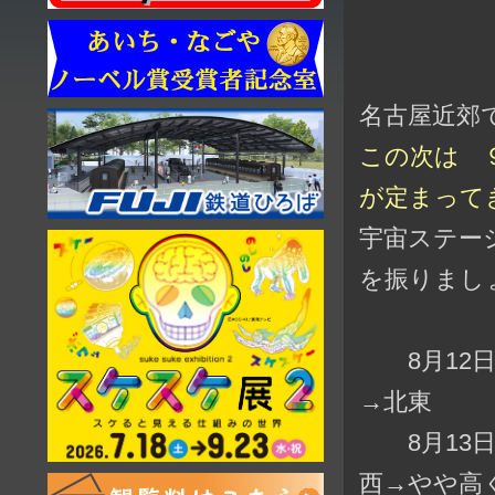
名古屋近郊
この次は 
が定まって
宇宙ステー
を振りましょう
8月12日 
→北東
8月13日 
西→やや高