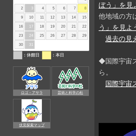
ぼう」を見よ
2
3
4
5
6
7
8
他地域の方
9
10
11
12
13
14
15
う」を見よう
16
17
18
19
20
21
22
23
24
25
26
27
28
29
過去の見
30
31
：休館日
：本日
◆国際宇宙
ら。
国際宇宙
ロゴ・アサラ
芸術と科学の杜
伏見探索マップ