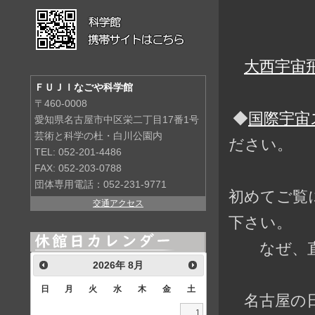
大西宇宙飛
ＦＵＪＩなごや科学館
〒460-0008
◆
国際宇宙
愛知県名古屋市中区栄二丁目17番1号
芸術と科学の杜・白川公園内
ださい。
TEL: 052-201-4486
FAX: 052-203-0788
団体専用電話：052-231-9771
初めてご覧
交通アクセス
下さい。
なぜ、直前
2026
年
8月
日
月
火
水
木
金
土
名古屋の日
1