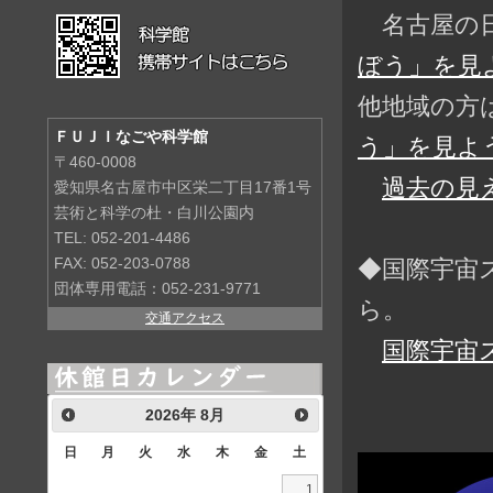
名古屋の日
ぼう」を見よ
他地域の方
ＦＵＪＩなごや科学館
う」を見よう
〒460-0008
過去の見
愛知県名古屋市中区栄二丁目17番1号
芸術と科学の杜・白川公園内
TEL: 052-201-4486
◆国際宇宙
FAX: 052-203-0788
団体専用電話：052-231-9771
ら。
交通アクセス
国際宇宙
2026
年
8月
日
月
火
水
木
金
土
1