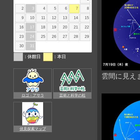
2
3
4
5
6
7
8
9
10
11
12
13
14
15
16
17
18
19
20
21
22
23
24
25
26
27
28
29
30
31
：休館日
：本日
雲間に見え
ロゴ・アサラ
芸術と科学の杜
伏見探索マップ