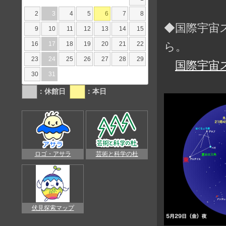
2
3
4
5
6
7
8
◆国際宇宙
9
10
11
12
13
14
15
16
17
18
19
20
21
22
ら。
23
24
25
26
27
28
29
国際宇宙
30
31
：休館日
：本日
ロゴ・アサラ
芸術と科学の杜
伏見探索マップ