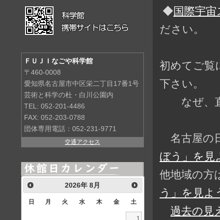
◆
国際宇宙
ださい。
ＦＵＪＩなごや科学館
初めてご覧
〒460-0008
下さい。
愛知県名古屋市中区栄二丁目17番1号
芸術と科学の杜・白川公園内
なぜ、直前
TEL: 052-201-4486
FAX: 052-203-0788
団体専用電話：052-231-9771
名古屋の日
交通アクセス
ぼう」を見よ
他地域の方
2026
年
8月
う」を見よう
日
月
火
水
木
金
土
過去の見
1