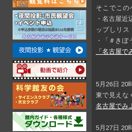
そこでこの
・名古屋近
ップしリス
・「＃きぼ
「名古屋で
5月26日 2
東で見えな
名古屋でみ
5月27日 2