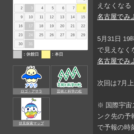
えなくなる
2
3
4
5
6
7
8
名古屋でみ
9
10
11
12
13
14
15
16
17
18
19
20
21
22
23
24
25
26
27
28
29
5月31日 1
30
31
で見えなく
：休館日
：本日
名古屋でみ
次回は7月
ロゴ・アサラ
芸術と科学の杜
※ 国際宇
ンク先の予
伏見探索マップ
で予報の時