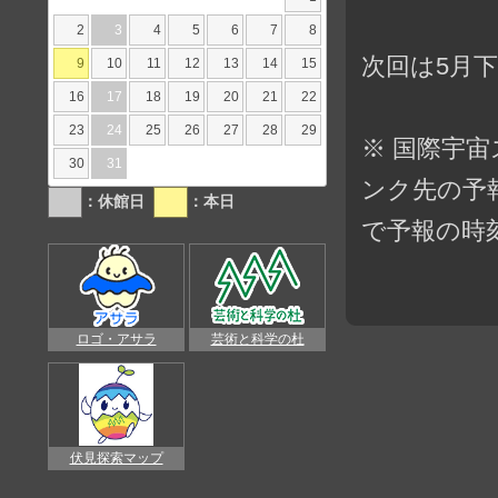
2
3
4
5
6
7
8
次回は5月
9
10
11
12
13
14
15
16
17
18
19
20
21
22
23
24
25
26
27
28
29
※ 国際宇
30
31
ンク先の予
：休館日
：本日
で予報の時
ロゴ・アサラ
芸術と科学の杜
伏見探索マップ