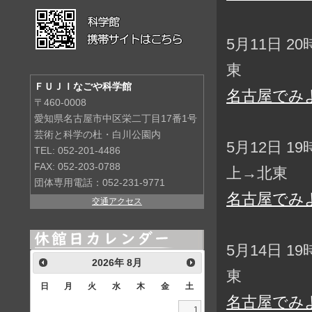
5月11日 2
東
ＦＵＪＩなごや科学館
名古屋でみ
〒460-0008
愛知県名古屋市中区栄二丁目17番1号
芸術と科学の杜・白川公園内
5月12日 1
TEL: 052-201-4486
FAX: 052-203-0788
上→北東
団体専用電話：052-231-9771
名古屋でみ
交通アクセス
5月14日 1
2026
年
8月
東
日
月
火
水
木
金
土
名古屋でみ
1