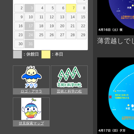
2
3
4
5
6
7
8
9
10
11
12
13
14
15
16
17
18
19
20
21
22
23
24
25
26
27
28
29
薄雲越しで
30
31
：休館日
：本日
ロゴ・アサラ
芸術と科学の杜
伏見探索マップ