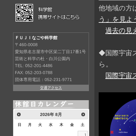
他地域の方
う」を見よう
過去の見
ＦＵＪＩなごや科学館
〒460-0008
◆国際宇宙
愛知県名古屋市中区栄二丁目17番1号
芸術と科学の杜・白川公園内
ら。
TEL: 052-201-4486
FAX: 052-203-0788
国際宇宙
団体専用電話：052-231-9771
交通アクセス
2026
年
8月
日
月
火
水
木
金
土
1