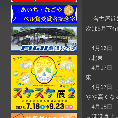
名古屋近郊
次は5月下
4月16日 
→北東
4月17日 
東
4月17日 
やや高くな
4月18日 
→ほぼ真上