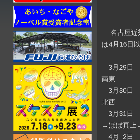
名古屋近郊
は4月16日
3月29日 
南東
3月30日 
北西
3月31日 
→ほぼ真上
4月 2日 