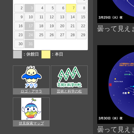
2
3
4
5
6
7
8
9
10
11
12
13
14
15
16
17
18
19
20
21
22
曇って見え
23
24
25
26
27
28
29
30
31
：休館日
：本日
ロゴ・アサラ
芸術と科学の杜
伏見探索マップ
曇って見え