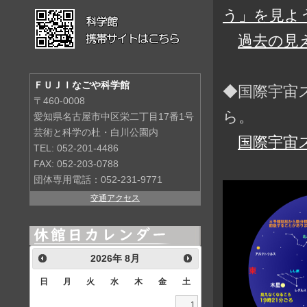
う」を見よう
過去の見
ＦＵＪＩなごや科学館
◆国際宇宙
〒460-0008
ら。
愛知県名古屋市中区栄二丁目17番1号
芸術と科学の杜・白川公園内
国際宇宙
TEL: 052-201-4486
FAX: 052-203-0788
団体専用電話：052-231-9771
交通アクセス
2026
年
8月
日
月
火
水
木
金
土
1