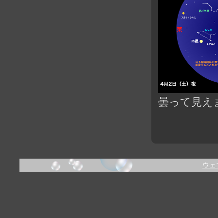
曇って見え
ウェ