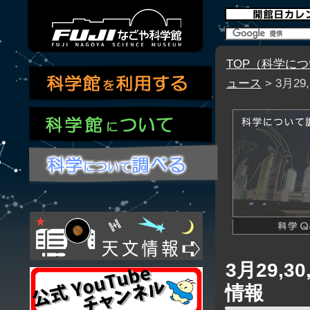
TOP（科学に
ュース
> 3月2
3月29,
情報