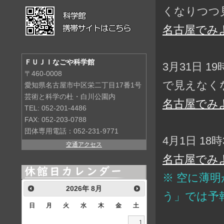
くなりつつ
名古屋でみ
ＦＵＪＩなごや科学館
3月31日 1
〒460-0008
で見えなく
愛知県名古屋市中区栄二丁目17番1号
芸術と科学の杜・白川公園内
名古屋でみ
TEL: 052-201-4486
FAX: 052-203-0788
団体専用電話：052-231-9771
4月1日 18
交通アクセス
名古屋でみ
※ 空に薄
2026
年
8月
う」では予
日
月
火
水
木
金
土
1