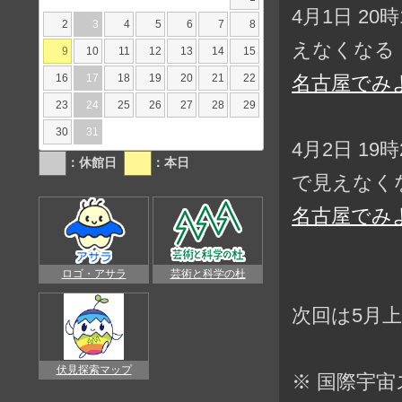
4月1日 20
2
3
4
5
6
7
8
えなくなる
9
10
11
12
13
14
15
16
17
18
19
20
21
22
名古屋でみ
23
24
25
26
27
28
29
30
31
4月2日 1
：休館日
：本日
で見えなく
名古屋でみ
ロゴ・アサラ
芸術と科学の杜
次回は5月
伏見探索マップ
※ 国際宇