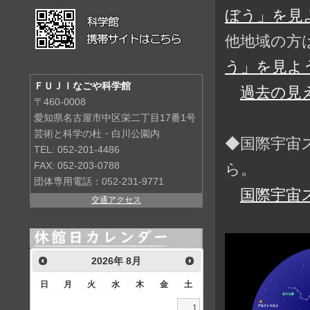
ぼう」を見よ
他地域の方
う」を見よう
ＦＵＪＩなごや科学館
過去の見
〒460-0008
愛知県名古屋市中区栄二丁目17番1号
芸術と科学の杜・白川公園内
◆国際宇宙
TEL: 052-201-4486
ら。
FAX: 052-203-0788
団体専用電話：052-231-9771
国際宇宙
交通アクセス
2026
年
8月
日
月
火
水
木
金
土
1