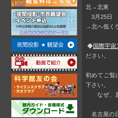
北→北東
3月25日 
→北へ低く
◆
国際宇宙
ださい。
初めてご覧
下さい。
なぜ、直前
名古屋の日