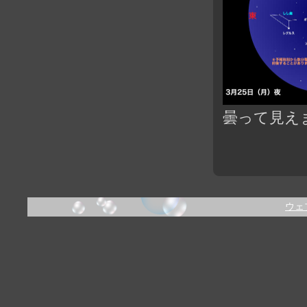
曇って見え
ウェ