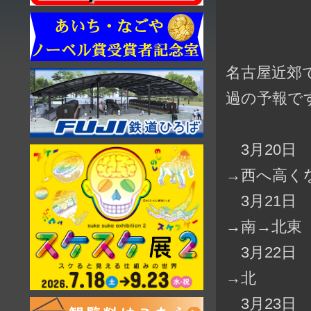
名古屋近郊
過の予報で
3月20日 
→西へ高く
3月21日 
→南→北東
3月22日 
→北
3月23日 