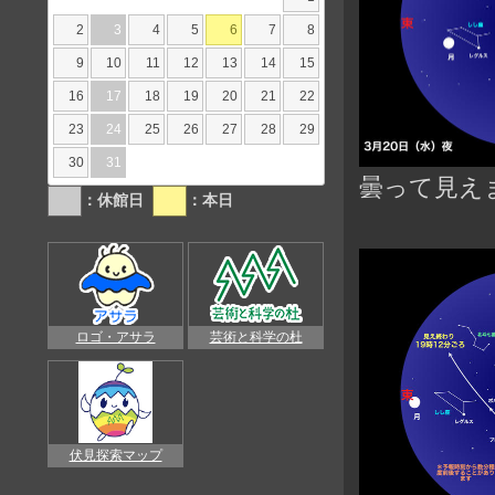
2
3
4
5
6
7
8
9
10
11
12
13
14
15
16
17
18
19
20
21
22
23
24
25
26
27
28
29
30
31
曇って見え
：休館日
：本日
ロゴ・アサラ
芸術と科学の杜
伏見探索マップ