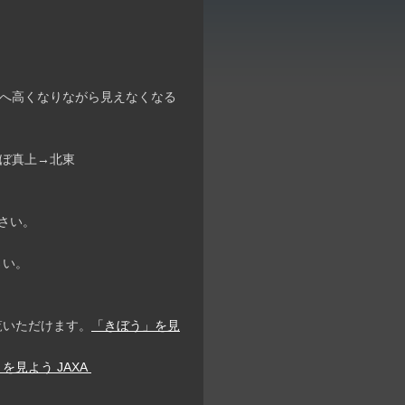
。
→南へ高くなりながら見えなくなる
ほぼ真上→北東
さい。
さい。
覧いただけます。
「きぼう」を見
を見よう JAXA