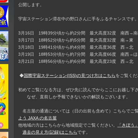
公開します。
宇宙ステーション滞在中の野口さんに手をふるチャンスです
3月16日 19時39分頃から約2分間 最大高度32度 南西
3月17日 18時52分頃から約5分間 最大高度32度 南→東
3月18日 19時41分頃から約4分間 最大高度36度 西→北
3月19日 18時53分頃から約7分間 最大高度66度 南西→
3月21日 18時56分頃から約6分間 最大高度23度 西→北
◆
国際宇宙ステーション(ISS)の見つけ方はこちら
をご覧くだ
初めてご覧になる方は、ぜひ先に読んでからここにお越し下
なぜ、直前しか予報できないかの解説もございます。
名古屋の通過については（日の出前も含めて）こちらでご
よう JAXA の名古屋
他地域の方はこちらから地域指定でご覧ください。
「きぼう」
過去の見え方(記録)はこちら
です。