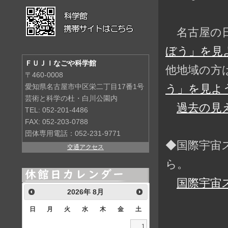
名古屋の日
ぼう」を見よ
ＦＵＪＩなごや科学館
他地域の方
〒460-0008
う」を見よう
愛知県名古屋市中区栄二丁目17番1号
芸術と科学の杜・白川公園内
過去の見
TEL: 052-201-4486
FAX: 052-203-0788
団体専用電話：052-231-9771
◆国際宇宙
交通アクセス
ら。
国際宇宙
2026
年
8月
日
月
火
水
木
金
土
1