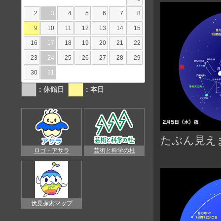
2
3
4
5
6
7
8
9
10
11
12
13
14
15
16
17
18
19
20
21
22
23
24
25
26
27
28
29
30
31
：休館日
：本日
たぶん見え
ロゴ・アサラ
芸術と科学の杜
伏見探索マップ