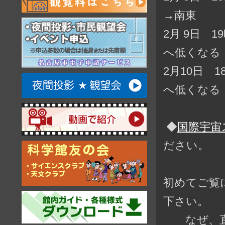
→南東
2月 9日 
へ低くなる
2月10日 
へ低くなる
◆
国際宇宙
ださい。
初めてご覧
下さい。
なぜ、直前