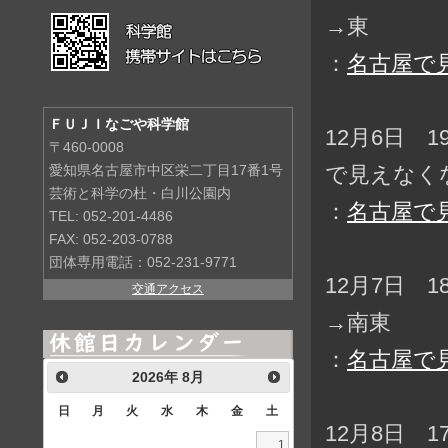
→東
：
名古屋で
ＦＵＪＩなごや科学館
12月6日 
〒460-0008
で見えなく
愛知県名古屋市中区栄二丁目17番1号
芸術と科学の杜・白川公園内
：
名古屋で
TEL: 052-201-4486
FAX: 052-203-0788
団体専用電話：052-231-9771
12月7日 
交通アクセス
→南東
：
名古屋で
2026
年
8月
日
月
火
水
木
金
土
12月8日 
1