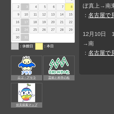
ぼ真上→南
2
3
4
5
6
7
8
：
名古屋で
9
10
11
12
13
14
15
16
17
18
19
20
21
22
23
24
25
26
27
28
29
12月10日
30
31
→南
：休館日
：本日
：
名古屋で
ロゴ・アサラ
芸術と科学の杜
伏見探索マップ