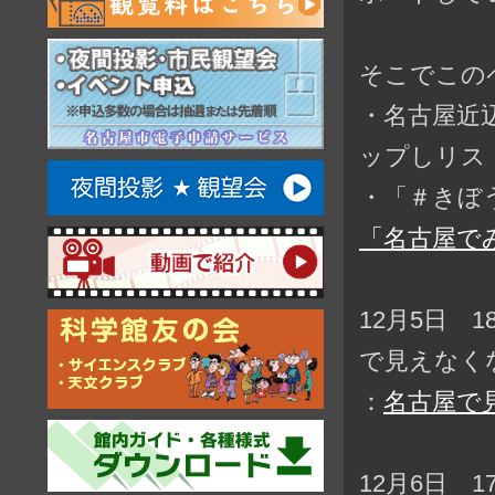
そこでこの
・名古屋近
ップしリス
・「＃きぼ
「名古屋で
12月5日 
で見えなく
：
名古屋で
12月6日 