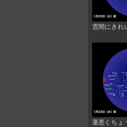
雲間にきれ
運悪くちょ