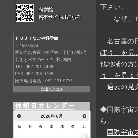
下さい。
なぜ、直前
ＦＵＪＩなごや科学館
名古屋の日
〒460-0008
ぼう」を見よ
愛知県名古屋市中区栄二丁目17番1号
芸術と科学の杜・白川公園内
他地域の方
TEL: 052-201-4486
う」を見よう
FAX: 052-203-0788
団体専用電話：052-231-9771
過去の見
交通アクセス
◆国際宇宙
2026
年
8月
ら。
日
月
火
水
木
金
土
国際宇宙
1