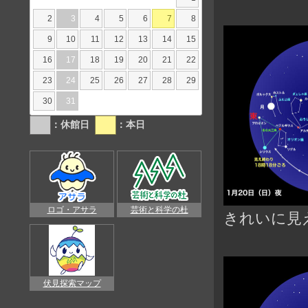
2
3
4
5
6
7
8
9
10
11
12
13
14
15
16
17
18
19
20
21
22
23
24
25
26
27
28
29
30
31
：休館日
：本日
ロゴ・アサラ
芸術と科学の杜
きれいに見
伏見探索マップ