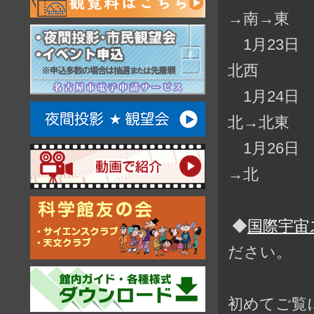
→南→東
1月23日 
北西
1月24日 
北→北東
1月26日 
→北
◆
国際宇宙
ださい。
初めてご覧