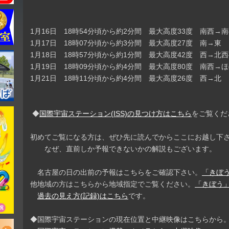
1月16日 18時54分頃から約2分間 最大高度33度 南西
1月17日 18時07分頃から約3分間 最大高度27度 南→東
1月18日 18時57分頃から約1分間 最大高度42度 西→
1月19日 18時09分頃から約4分間 最大高度80度 南西→
1月21日 18時11分頃から約4分間 最大高度26度 西→北
◆
国際宇宙ステーション(ISS)の見つけ方はこちら
をご覧くだ
初めてご覧になる方は、ぜひ先に読んでからここにお越し下
なぜ、直前しか予報できないかの解説もございます。
名古屋の日の出前の予報はこちらをご確認下さい。
「きぼう
他地域の方はこちらから地域指定でご覧ください。
「きぼう」
過去の見え方(記録)はこちら
です。
◆国際宇宙ステーションの現在位置と中継映像はこちらから