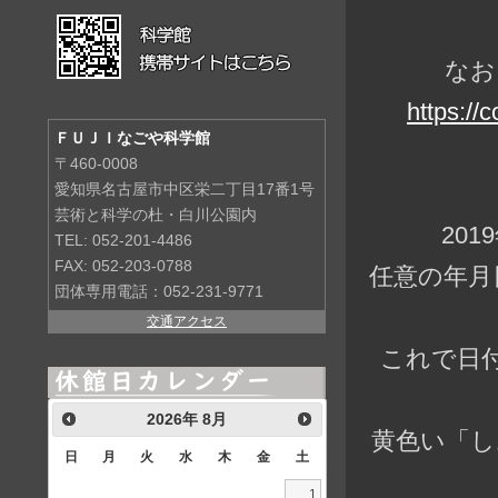
なお
https://
ＦＵＪＩなごや科学館
〒460-0008
愛知県名古屋市中区栄二丁目17番1号
芸術と科学の杜・白川公園内
20
TEL: 052-201-4486
FAX: 052-203-0788
任意の年月
団体専用電話：052-231-9771
交通アクセス
これで日
2026
年
8月
黄色い「し
日
月
火
水
木
金
土
1