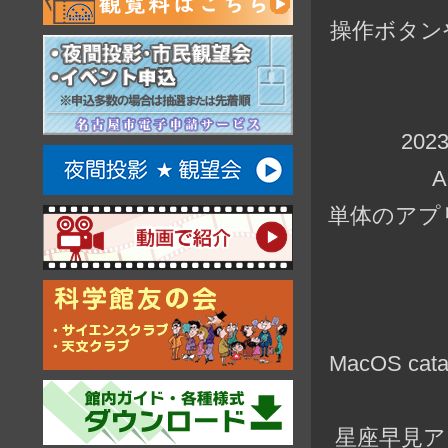
操作ボタン
20
単体のアプ
MacOS c
星座早見ア