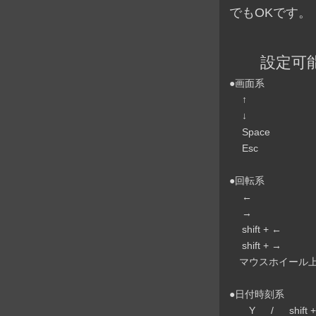
でもOKです。
設定可能年月日
●画面系
↑
↓
Space
Esc
●回転系
←
→
shift + ←
shift + →
マウスホイール
●日付時刻系
Y / shift +