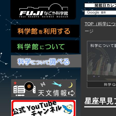
TOP（科学に
ージ
星座早見