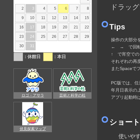
ドラッグ
2
3
4
5
6
7
8
9
10
11
12
13
14
15
Tips
16
17
18
19
20
21
22
23
24
25
26
27
28
29
操作の大部分
30
31
← → で回転
↑ で宵空で
：休館日
：本日
それぞれの再
またSpace
PC版では、
年月日表示の上
ロゴ・アサラ
芸術と科学の杜
アプリ起動時
ショー
伏見探索マップ
使いやすいキ