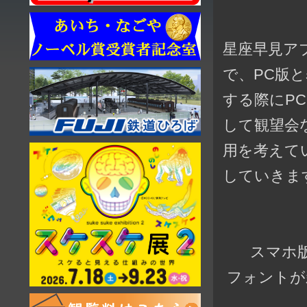
星座早見アプ
で、PC版
する際にP
して観望会
用を考えて
していきま
スマホ
フォントが