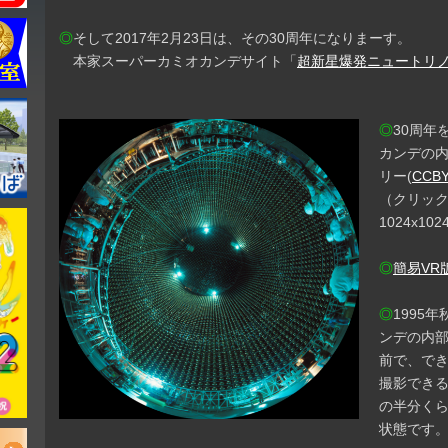
◎
そして2017年2月23日は、その30周年になりまーす。
本家スーパーカミオカンデサイト「
超新星爆発ニュートリノ
◎
30周年
カンデの
リー(
CCB
（クリッ
1024x102
◎
簡易VR
◎
1995
ンデの内
前で、で
撮影でき
の半分く
状態です