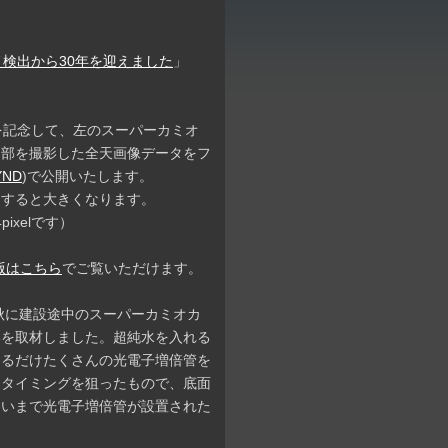
検出から30年を迎えました
」
を記念して、左のスーパーカミオ
内部を撮影した全天画像データをフ
YND
)で公開いたします。
クすると大きくなります。
4pixelです）
版はこちら
でご覧いただけます。
年秋に建設途中のスーパーカミオカ
部を取材しました。超純水を入れる
きるだけたくさんの光電子増倍管を
るタイミングを狙ったもので、底面
らいまで光電子増倍管が設置された
。