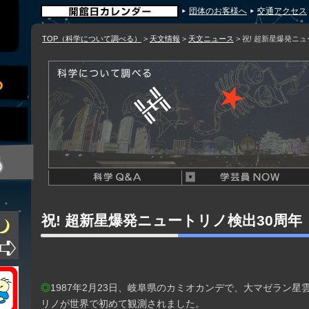
団体のお客様へ
交通アクセス
TOP（科学について調べる）
>
天文情報
>
天文ニュース
> 祝! 超新星爆発ニ
祝! 超新星爆発ニュートリノ検出30周年
◎
1987年2月23日、岐阜県のカミオカンデで、大マゼラン
リノが世界で初めて観測されました。