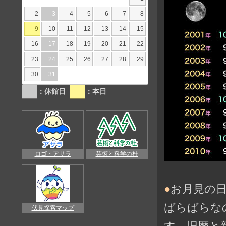
2
3
4
5
6
7
8
9
10
11
12
13
14
15
16
17
18
19
20
21
22
23
24
25
26
27
28
29
30
31
：休館日
：本日
ロゴ・アサラ
芸術と科学の杜
●
お月見の
ばらばらな
伏見探索マップ