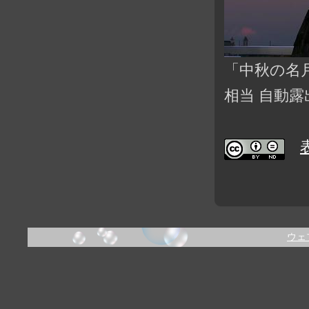
「中秋の名月_2
相当 自動露出 
ウェ