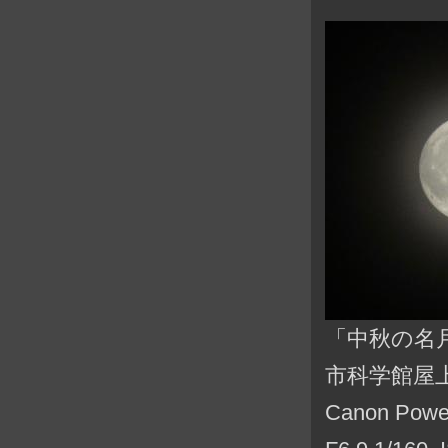
「中秋の名月_
市科学館屋
Canon Po