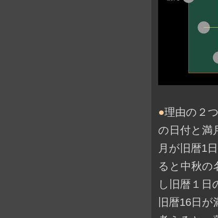
●
理由の２
の日付と満
月が旧暦1日
ると中秋の
し旧暦１日
旧暦16日が