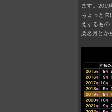
ます。201
ちょっと欠
えするもの
栗名月とか