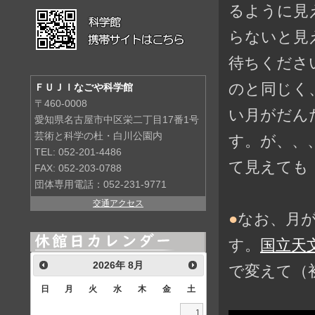
るように見
らないと見
待ちくださ
のと同じく
ＦＵＪＩなごや科学館
〒460-0008
い月がだん
愛知県名古屋市中区栄二丁目17番1号
芸術と科学の杜・白川公園内
す。が、、
TEL: 052-201-4486
て見えても
FAX: 052-203-0788
団体専用電話：052-231-9771
交通アクセス
●
なお、月
す。
国立天
2026
年
8月
で変えて（
日
月
火
水
木
金
土
1