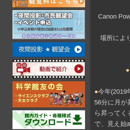
Canon P
場所によ
●
●
今年(201
56分に月
ら昇ってく
で、見え始