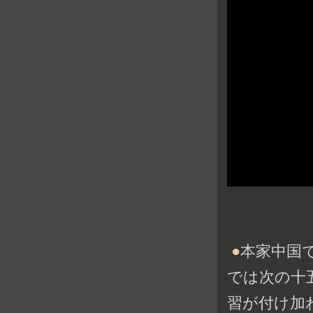
●
本家中国
では次の十
習が付け加