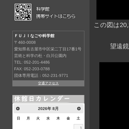
この図は20
ＦＵＪＩなごや科学館
〒460-0008
望遠鏡
愛知県名古屋市中区栄二丁目17番1号
芸術と科学の杜・白川公園内
TEL: 052-201-4486
FAX: 052-203-0788
団体専用電話：052-231-9771
交通アクセス
2026
年
8月
日
月
火
水
木
金
土
1