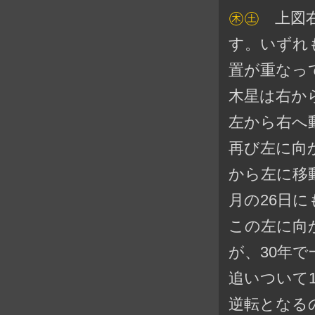
㊍㊏
上図右
す。いずれ
置が重なっ
木星は右か
左から右へ
再び左に向
から左に移
月の26日
この左に向
が、30年
追いついて
逆転となる