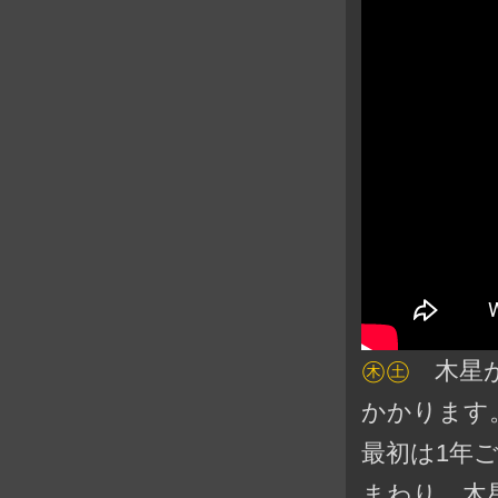
㊍㊏
木星が
かかります
最初は1年
まわり、木