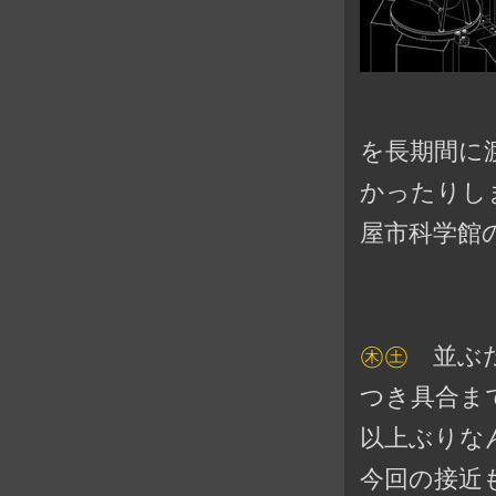
を長期間に
かったりし
屋市科学館
㊍㊏
並ぶだ
つき具合ま
以上ぶりな
今回の接近