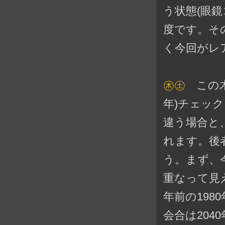
う状態(眼
度です。そ
く今回がレ
㊍㊏
この木
年)チェック
違う場合と
れます。後
う。まず、
重なって見
年前の198
会合は204