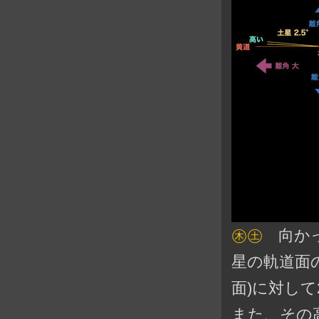
㊍㊏
向かっ
星の軌道面
面)に対して
また、その