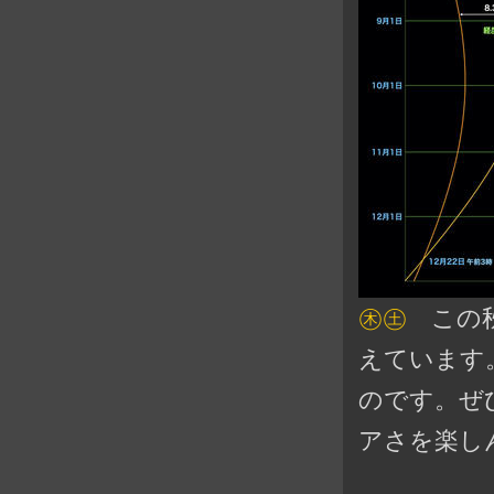
㊍㊏
この秋
えています
のです。ぜ
アさを楽し