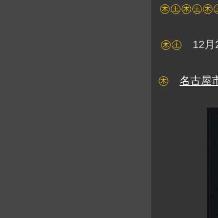
㊍㊏㊍㊏㊍
㊍㊏
12月
㊍
名古屋市