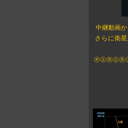
中継動画か
さらに衛星
㊍㊏
㊍㊏
㊍