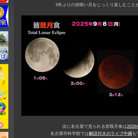
3年ぶりの赤暗い月をじっくり楽しむこと
次に名古屋で見られる皆既月食は
202
名古屋市科学館では
解説付きのライブ中継
も