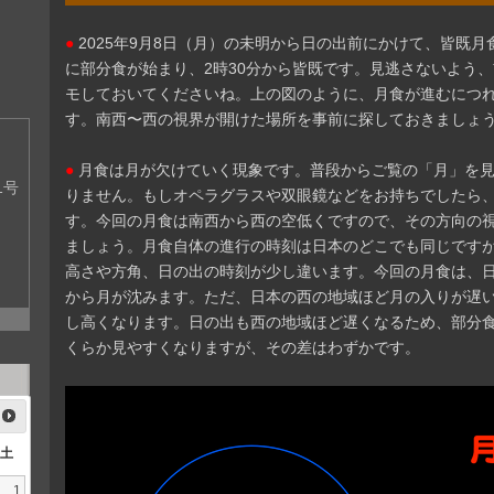
●
2025年9月8日（月）の未明から日の出前にかけて、皆既
に部分食が始まり、2時30分から皆既です。見逃さないよう
モしておいてくださいね。上の図のように、月食が進むにつ
す。南西〜西の視界が開けた場所を事前に探しておきましょ
●
月食は月が欠けていく現象です。普段からご覧の「月」を
1号
りません。もしオペラグラスや双眼鏡などをお持ちでしたら
す。今回の月食は南西から西の空低くですので、その方向の
ましょう。月食自体の進行の時刻は日本のどこでも同じです
高さや方角、日の出の時刻が少し違います。今回の月食は、
から月が沈みます。ただ、日本の西の地域ほど月の入りが遅
し高くなります。日の出も西の地域ほど遅くなるため、部分
くらか見やすくなりますが、その差はわずかです。
土
1