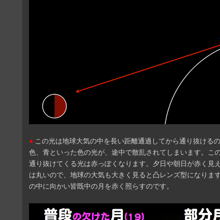
●
この光は地球大気の中を長い距離通過してから通り抜ける
色、青といった色の光が、途中で散乱されてしまいます。こ
通り抜けてくる光は赤っぽくなります。夕日や朝日が赤く見
は丸いので、地球の大気も大きく見ると凸レンズ型になりま
の中に向かい皆既中の月を赤く照らすのです。