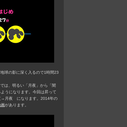
地球の影に深く入るので1時間23
奥では、明るい「月夜」から「闇
るようになります。今回は昇って
→月夜 になります。2014年の
動画
があります。