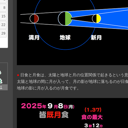
8
15
22
29
●
日食と月食は、太陽と地球と月の位置関係で起きるという
太陽と地球の間に月が入って、月の影が地球に落ちるのが日
杜
地球の影に月が入るのが月食です。