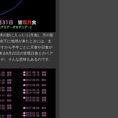
球の影に入ったり(月食)、月の影
中央下に地球が来たときには、太
ですから半年ごとに月食や日食が
来る8月22日の皆既日食とのペア
すが、そんな意味もあるのです。