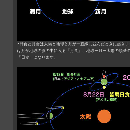
◓日食と月食は太陽と地球と月が一直線に並んだときに起きま
は月が地球の影の中に入る「月食」、地球ー月ー太陽の順番
「日食」になります。