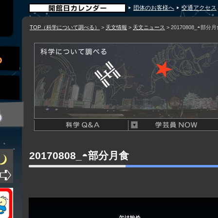
団体のお客様へ
交通アクセス
TOP（科学について調べる）
>
天文情報
>
天文ニュース
> 20170808_◓部分
20170808_◓部分月食