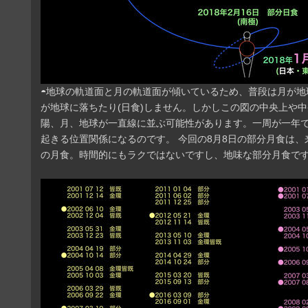
◓地球の軌道面と月の軌道面が傾いているため、普段は月が地
が地球に落ちたり(日食)しません。しかしこの図の中央上や
陽、月、地球が一直線に並ぶ可能性があります。一周が一年
起きる位置関係になるのです。 今回の8月8日の部分月食は、
の月食。時間的にもラクではないですし、地味な部分月食で