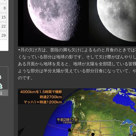
8
15
22
29
◓月の欠け方は、普段の満ち欠けによるものと月食のときでは
くなっている部分は地球の影です。そして欠け際がぼんやり
ある月面から地球を見ると、地球が太陽を全部隠している皆
ような部分は半分太陽が見えている部分日食になっていて、
のです。
杜