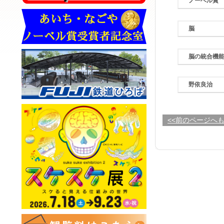
ノーベル賞
脳
脳の統合機
野依良治
<<前のページへ