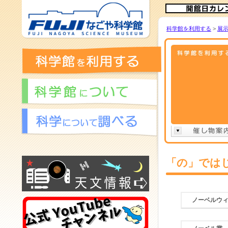
科学館を利用する
>
展
「の」では
ノーベルウ