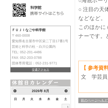
○海底ボー
○ 注目の天
などなど。
このほかに
ＦＵＪＩなごや科学館
ナーです。
〒460-0008
愛知県名古屋市中区栄二丁目17番1号
芸術と科学の杜・白川公園内
TEL: 052-201-4486
FAX: 052-203-0788
団体専用電話：052-231-9771
【 参考資料
交通アクセス
文 学芸員
2026
年
8月
日
月
火
水
木
金
土
前のページへもど
1