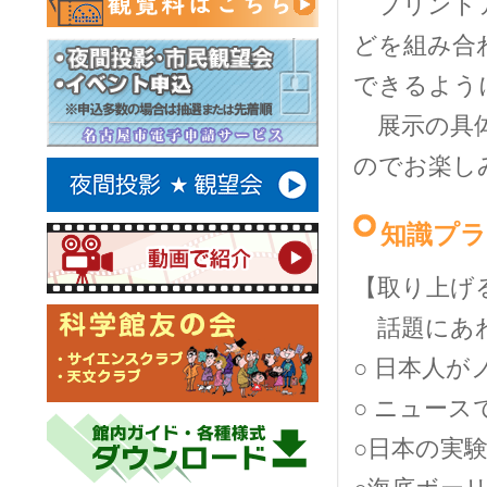
プリントア
どを組み合
できるよう
展示の具体
のでお楽し
知識プ
【取り上げ
話題にあわ
○ 日本人
○ ニュー
○日本の実