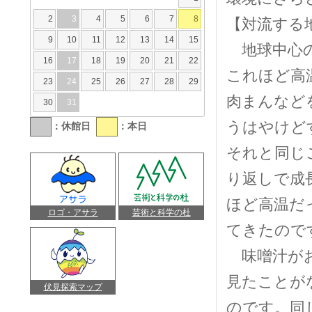
2
3
4
5
6
7
8
【対流する
9
10
11
12
13
14
15
地球中心の
16
17
18
19
20
21
22
これほど高
23
24
25
26
27
28
29
肉まんなど
30
31
うはやけど
：休館日
：本日
それと同じ
り返しで成
ほど高温だ
ロゴ・アサラ
芸術と科学の杜
てきたので
味噌汁がお
見たことが
伏見探索マップ
のです。同