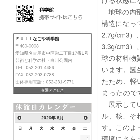
ける状態に
地球の内部
構造になっ
2.7g/cm
ＦＵＪＩなごや科学館
3.3g/c
〒460-0008
愛知県名古屋市中区栄二丁目17番1号
球の材料物
芸術と科学の杜・白川公園内
TEL: 052-201-4486
います。誕
FAX: 052-203-0788
たため、軽
団体専用電話：052-231-9771
交通アクセス
まったので
展示してい
ル、核、そ
2026
年
8月
す。このよ
日
月
火
水
木
金
土
環境にさら
1