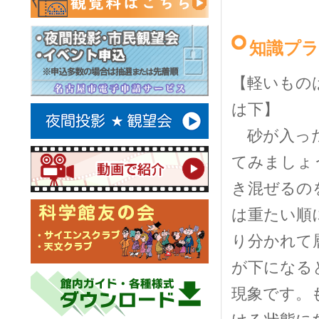
知識プ
【軽いもの
は下】
砂が入っ
てみましょ
き混ぜるの
は重たい順
り分かれて
が下になる
現象です。