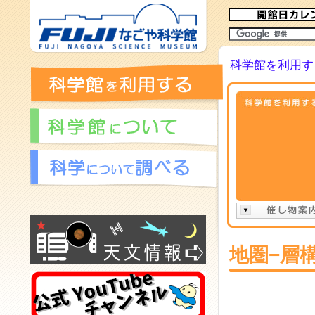
メ
イ
ン
コ
科学館を利用す
ン
テ
ン
ツ
へ
地圏−層