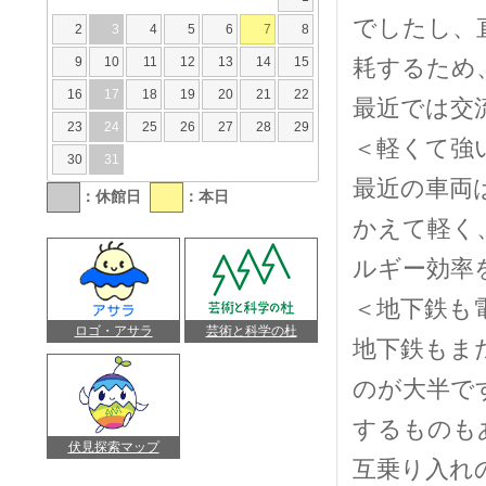
でしたし、
2
3
4
5
6
7
8
9
10
11
12
13
14
15
耗するため
16
17
18
19
20
21
22
最近では交
23
24
25
26
27
28
29
＜軽くて強
30
31
最近の車両
：休館日
：本日
かえて軽く
ルギー効率
＜地下鉄も
ロゴ・アサラ
芸術と科学の杜
地下鉄もま
のが大半で
するものも
伏見探索マップ
互乗り入れ