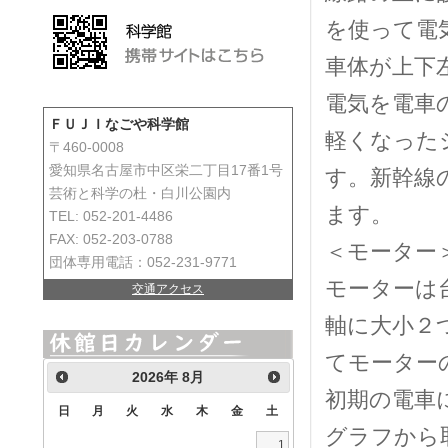
を使って電
車体が上下
電気を電車
ＦＵＪＩなごや科学館
軽くなった
〒460-0008
愛知県名古屋市中区栄二丁目17番1号
す。新幹線の
芸術と科学の杜・白川公園内
ます。
TEL: 052-201-4486
FAX: 052-203-0788
＜モーター
団体専用電話：052-231-9771
モーターは
交通アクセス
軸に大小２
てモーター
2026
年
8月
初期の電車
日
月
火
水
木
金
土
グラフから
1