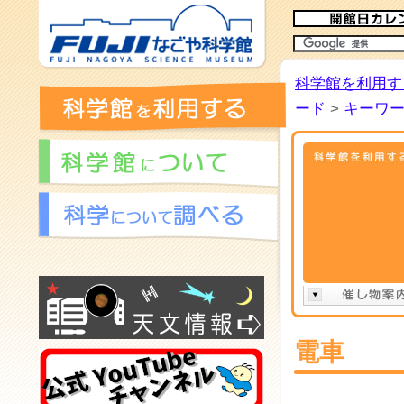
科学館を利用す
ード
>
キーワ
電車