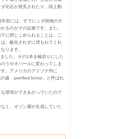
シダ化石が発見されたり、陸上動
億年前には、すでにシダ植物の大
つかるのがその証拠です。また、
地下に閉じこめられることは、二
とは、酸化されずに埋もれてくれ
になります。
いました。その1本を輪切りにした
めのうやオパールに変わってしま
です。アメリカのアリゾナ州に
trified forest」と呼ばれ
な環境ができあがっていたので
なく、オゾン層が生成していた