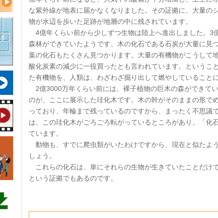
な紫外線が地表に届かなくなりました。その証拠に、大量の
物が水辺を歩いた足跡が地層の中に残されています。
4億年くらい前から少しずつ生物は陸上へ進出しました。3
森林ができていたようです。木の化石である石炭が大量に見
葉の化石もたくさん見つかります。大量の有機物がこうして
酸化炭素の減少に一役買ったとも言われています。というこ
た有機物を、人類は、わざわざ掘り出して燃やしていること
2億3000万年くらい前には、裸子植物の巨木の森ができて
のが、ここに展示した珪化木です。木の幹がそのままの形で
っており、年輪まで残っているのですから、まったく不思議
は、この珪化木がごろごろ転がっているところがあり、「化石の森 pe
ています。
動物も、すでに爬虫類がいたわけですから、現在と似たよう
しょう。
これらの化石は、単にそれらの生物が生きていたことだけで
という証拠でもあるのです。