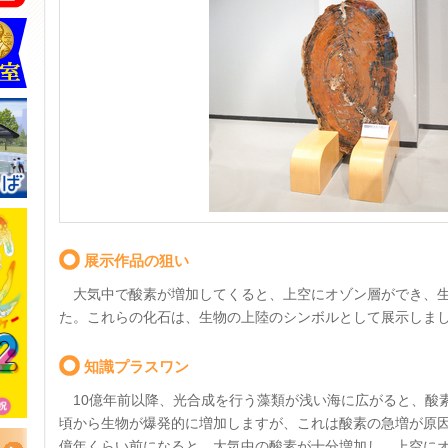
展示作品の狙い
大気中で酸素が増加してくると、上空にオゾン層ができ、生
た。これらの化石は、生物の上陸のシンボルとして展示しま
知識プラスワン
10億年前以降、光合成を行う藻類が浅い海に広がると、酸
頃から生物が爆発的に増加しますが、これは酸素の急増が原因
億年くらい前になると、大気中の酸素が十分増加し、上空に