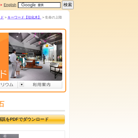
English
ード
>
キーワード【珪化木】
> 生命の上陸
石
解説をPDFでダウンロード