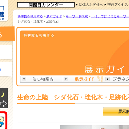
団体のお客様へ
交通アクセス
科学館を利用する
>
展示ガイド
>
キーワード検索
>
「け」ではじまるキーワ
シダ化石・珪化木・足跡化石
生命の上陸 シダ化石・珪化木・足跡化
展示