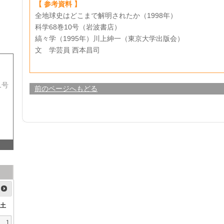
【 参考資料 】
全地球史はどこまで解明されたか（1998年）
科学68巻10号（岩波書店）
縞々学（1995年）川上紳一（東京大学出版会）
文 学芸員 西本昌司
1号
前のページへもどる
土
1